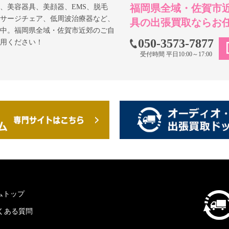
、美容器具、美顔器、EMS、脱毛
福岡県全域・佐賀市
サージチェア、低周波治療器など、
具の出張買取ならお
中。福岡県全域・佐賀市近郊のご自
050-3573-7877
用ください！
受付時間 平日10:00～17:00
ムトップ
くある質問